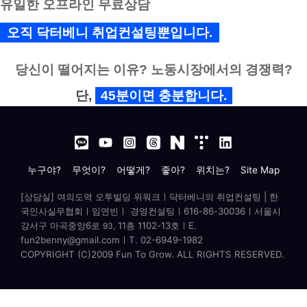
유일한 오프라인 무료상담
오직 닥터베니 취업컨설팅뿐입니다.
당신이 떨어지는 이유? 노동시장에서의 경쟁력?
단,
45분이면 충분합니다.
누구야?
무엇이?
어떻게?
좋아?
위치는?
Site Map
[상담실] 여의도역 오투빌딩 위워크ㅣ닥터베니의 취업컨설팅 | 한
국인사실무협회ㅣ임연빈ㅣ 경영컨설팅ㅣ616-86-30036ㅣ서울시
강서구 마곡중앙6로
11층 1102-13호ㅣ
E.
93,
fun2benny@gmail.comㅣT. 02-6949-1982
COPYRIGHT (C)2009 Fun To Grow. ALL RIGHTS RESERVED.