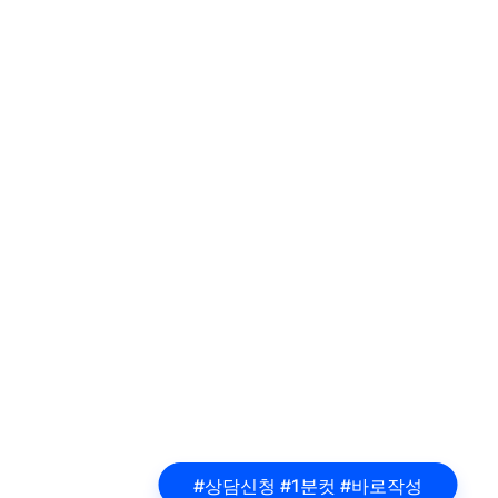
#상담신청 #1분컷 #바로작성