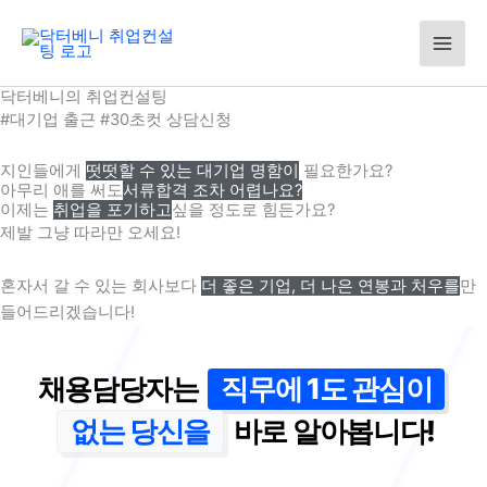
콘
텐
츠
로
닥터베니의 취업컨설팅
건
#대기업 출근 #30초컷 상담신청
너
뛰
지인들에게
떳떳할 수 있는 대기업 명함이
필요한가요?
아무리 애를 써도
서류합격 조차 어렵나요?
기
이제는
취업을 포기하고
싶을 정도로 힘든가요?
제발 그냥 따라만 오세요!
혼자서 갈 수 있는 회사보다
더 좋은 기업, 더 나은 연봉과 처우를
만
들어드리겠습니다!
채용담당자는
직무에 1도 관심이
없는 당신을
바로 알아봅니다!