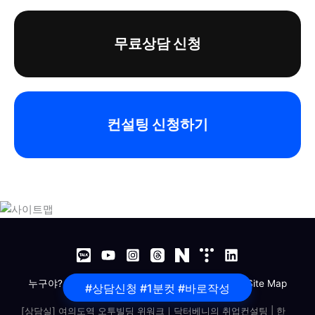
무료상담 신청
컨설팅 신청하기
누구야?
무엇이?
어떻게?
좋아?
위치는?
Site Map
#상담신청 #1분컷 #바로작성
[상담실] 여의도역 오투빌딩 위워크ㅣ닥터베니의 취업컨설팅 | 한